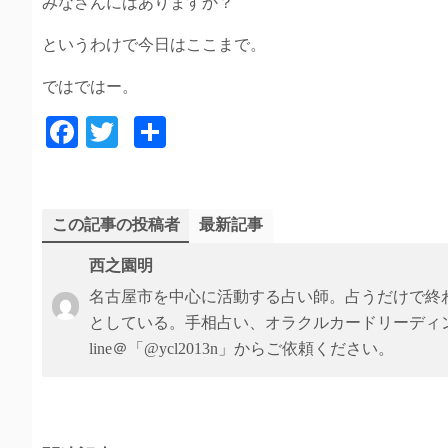
みなさんにはありますか？
というわけで今日はここまで。
ではではー。
Fa
T
共
ce
wi
有
bo
tte
ok
r
この記事の投稿者
最新記事
西之園明
名古屋市を中心に活動する占い師。占うだけで終
としている。手相占い、オラクルカードリーディ
line＠「@ycl2013n」からご依頼ください。