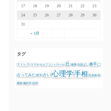
17
18
19
20
21
22
23
24
25
26
27
28
29
30
31
« 3月
タグ
丘
勝手に
ストレス
スマホ
セルフコントロール
健康
先延ばし
心理学
手相
占い
占ってみた
医学
生命線
結
婚線
脳科学
説得