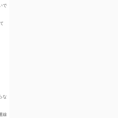
いで
て
らな
運線