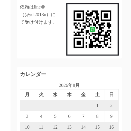
依頼はline＠
（@ycl2013n）に
て受け付けます。
カレンダー
2026年8月
月
火
水
木
金
土
日
1
2
3
4
5
6
7
8
9
10
11
12
13
14
15
16