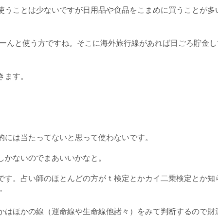
使うことは少ないですが日用品や食品をこまめに買うことが多
どーんと使う方ですね。そこに海外旅行線があれば日ごろ貯金し
きます。
的には当たってないと思って使わないです。
しかないのでまあいいかなと。
です。占い師のほとんどの方がｔ検定とかカイ二乗検定とか知
・
かはほかの線（運命線や生命線他諸々）をみて判断するので財