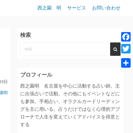
西之園 明
サービス
お問い合わせ
検索
F
a
T
c
w
共
プロフィール
e
i
有
19日
b
西之園明 名古屋を中心に活動する占い師。主
t
園明
に出張占いで活動。その他にもイベントなどに
o
t
も参加。手相占い、オラクルカードリーディン
o
e
グを主に用いる。占うだけではなく心理的アプ
k
r
ローチで人生を変えていくアドバイスを得意と
する