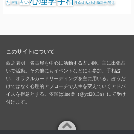
心理学
手相
占い
た
医学
生命線
結婚線
脳科学
説得
このサイトについて
西之園明 名古屋を中心に活動する占い師。主に出張占
いで活動。その他にもイベントなどにも参加。手相占
い、オラクルカードリーディングを主に用いる。占うだ
けではなく心理的アプローチで人生を変えていくアドバ
イスを得意とする。依頼はline＠（@ycl2013n）にて受け
付けます。