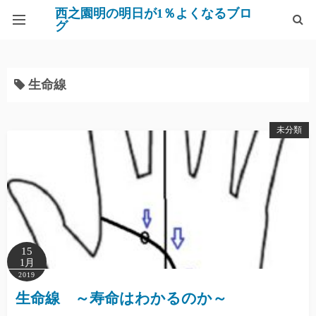
西之園明の明日が1％よくなるブロ
グ
西之園 明
生命線
サービス
お問い合わせ
未分類
15
1月
2019
生命線 ～寿命はわかるのか～